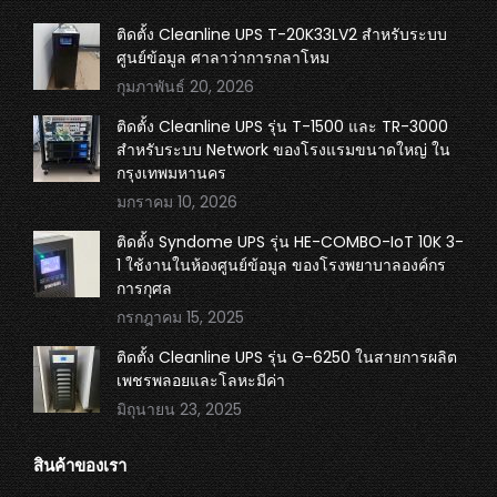
opens
opens
opens
opens
in
in
in
in
ติดตั้ง Cleanline UPS T-20K33LV2 สำหรับระบบ
ศูนย์ข้อมูล ศาลาว่าการกลาโหม
new
new
new
new
กุมภาพันธ์ 20, 2026
window
window
window
window
ติดตั้ง Cleanline UPS รุ่น T-1500 และ TR-3000
สำหรับระบบ Network ของโรงแรมขนาดใหญ่ ใน
กรุงเทพมหานคร
มกราคม 10, 2026
ติดตั้ง Syndome UPS รุ่น HE-COMBO-IoT 10K 3-
1 ใช้งานในห้องศูนย์ข้อมูล ของโรงพยาบาลองค์กร
การกุศล
กรกฎาคม 15, 2025
ติดตั้ง Cleanline UPS รุ่น G-6250 ในสายการผลิต
เพชรพลอยและโลหะมีค่า
มิถุนายน 23, 2025
สินค้าของเรา