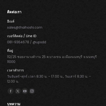
ติดต่อเรา
อีเมล์
sales@thaihoshi.com
เบอร์ติดต่อ / Line ID
081-9364678 / @upsdd
ที่อยู่
112/25 ซอยงามวงศ์วาน 25 ต.บางเขน อ.เมืองนนทบุรี จ.นนทบุรี
11000
เวลาทำการ
วันจันทร์-ศุกร์ เวลา 8.30 น. - 17.00 น., วันเสาร์ 8.30 น. -
12.00 น.
Find us on:
Facebook
X
YouTube
Instagram
page
page
page
page
บทความ