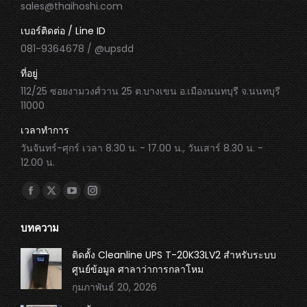
sales@thaihoshi.com
เบอร์ติดต่อ / Line ID
081-9364678 / @upsdd
ที่อยู่
112/25 ซอยงามวงศ์วาน 25 ต.บางเขน อ.เมืองนนทบุรี จ.นนทบุรี
11000
เวลาทำการ
วันจันทร์-ศุกร์ เวลา 8.30 น. - 17.00 น., วันเสาร์ 8.30 น. -
12.00 น.
Find us on:
Facebook
X
YouTube
Instagram
page
page
page
page
บทความ
opens
opens
opens
opens
in
in
in
in
ติดตั้ง Cleanline UPS T-20K33LV2 สำหรับระบบ
ศูนย์ข้อมูล ศาลาว่าการกลาโหม
new
new
new
new
กุมภาพันธ์ 20, 2026
window
window
window
window