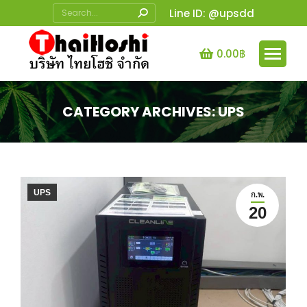
Search:
Line ID: @upsdd
0.00
฿
CATEGORY ARCHIVES:
UPS
You are here:
UPS
ก.พ.
20