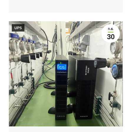
UPS
ก.ย.
30