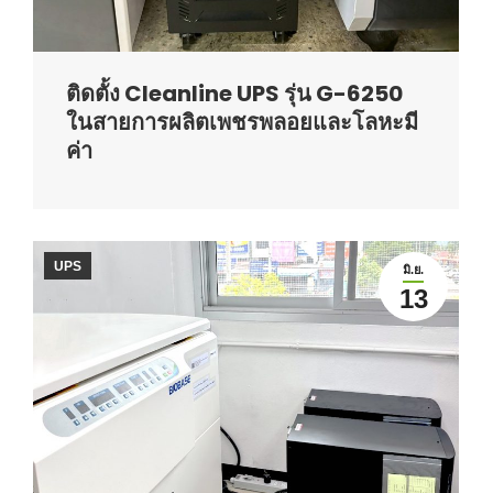
ติดตั้ง Cleanline UPS รุ่น G-6250
ในสายการผลิตเพชรพลอยและโลหะมี
ค่า
UPS
มิ.ย.
13