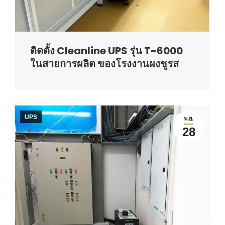
ติดตั้ง Cleanline UPS รุ่น T-6000
ในสายการผลิต ของโรงงานผงชูรส
UPS
พ.ย.
28