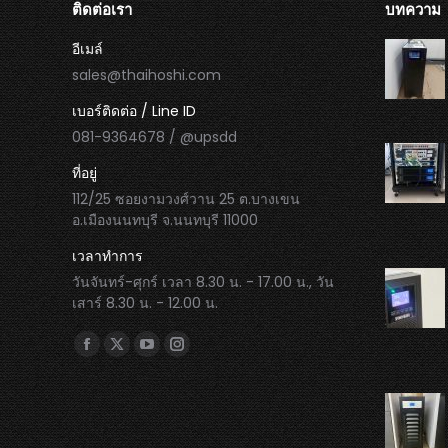
ติดต่อเรา
บทความ
อีเมล์
sales@thaihoshi.com
เบอร์ติดต่อ / Line ID
081-9364678 / @upsdd
ที่อยู่
112/25 ซอยงามวงศ์วาน 25 ต.บางเขน
อ.เมืองนนทบุรี จ.นนทบุรี 11000
เวลาทำการ
วันจันทร์-ศุกร์ เวลา 8.30 น. - 17.00 น., วัน
เสาร์ 8.30 น. - 12.00 น.
Find us on:
Facebook
X
YouTube
Instagram
page
page
page
page
opens
opens
opens
opens
in
in
in
in