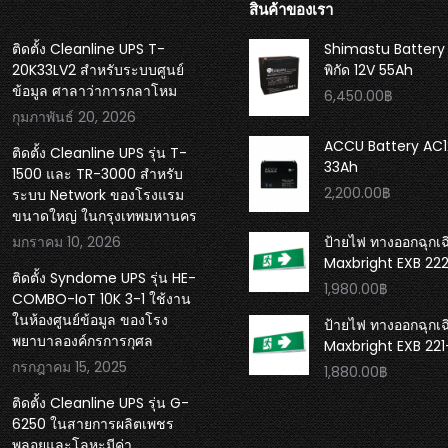
สินค้าของเรา
ติดตั้ง Cleanline UPS T-
Shimastu Battery
20K33LV2 สำหรับระบบศูนย์
พิกัด 12V 55Ah
ข้อมูล ศาลาว่าการกลาโหม
6,450.00
฿
กุมภาพันธ์ 20, 2026
ACCU Battery AC1
ติดตั้ง Cleanline UPS รุ่น T-
33Ah
1500 และ TR-3000 สำหรับ
2,200.00
฿
ระบบ Network ของโรงแรม
ขนาดใหญ่ ในกรุงเทพมหานคร
มกราคม 10, 2026
ป้ายไฟ ทางออกฉุกเฉ
Maxbright EXB 22
ติดตั้ง Syndome UPS รุ่น HE-
1,980.00
฿
COMBO-IoT 10K 3-1 ใช้งาน
ในห้องศูนย์ข้อมูล ของโรง
ป้ายไฟ ทางออกฉุกเฉ
พยาบาลองค์กรการกุศล
Maxbright EXB 22
กรกฎาคม 15, 2025
1,880.00
฿
ติดตั้ง Cleanline UPS รุ่น G-
6250 ในสายการผลิตเพชร
พลอยและโลหะมีค่า