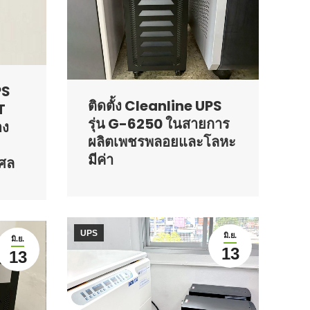
PS
ติดตั้ง Cleanline UPS
T
รุ่น G-6250 ในสายการ
อง
ผลิตเพชรพลอยและโลหะ
มีค่า
ศล
UPS
มิ.ย.
มิ.ย.
13
13