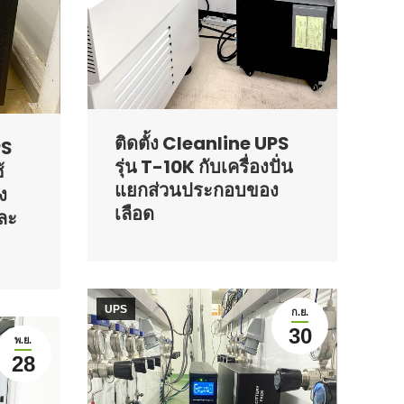
ติดตั้ง Cleanline UPS
PS
รุ่น T-10K กับเครื่องปั่น
้
แยกส่วนประกอบของ
ง
เลือด
ละ
UPS
ก.ย.
30
พ.ย.
28