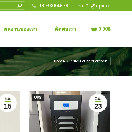
081-9364678
Line ID: @upsdd
ผลงานของเรา
ติดต่อเรา
0.00
฿
You are here:
Home
Article author admin
UPS
ก.ค.
มิ.ย.
15
23