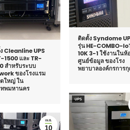
ติดตั้ง Syndome U
รุ่น HE-COMBO-Io
ั้ง Cleanline UPS
10K 3-1 ใช้งานในห้
 T-1500 และ TR-
ศูนย์ข้อมูล ของโรง
0 สำหรับระบบ
พยาบาลองค์กรการกุ
work ของโรงแรม
ดใหญ่ ใน
งเทพมหานคร
UPS
เม.ย.
10