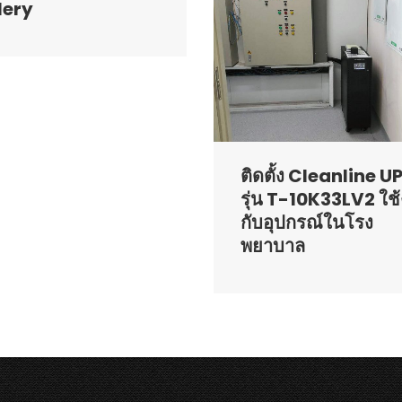
lery
ติดตั้ง Cleanline U
รุ่น T-10K33LV2 ใช
กับอุปกรณ์ในโรง
พยาบาล