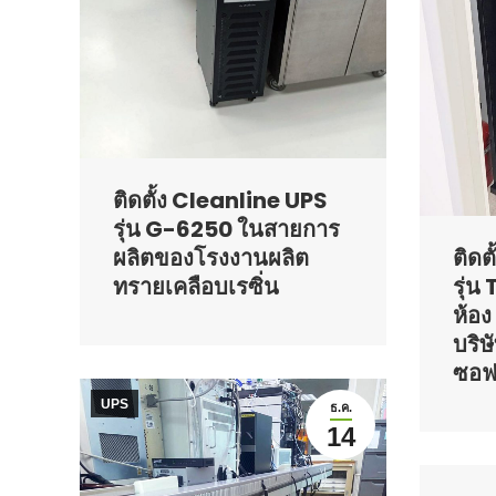
ติดตั้ง Cleanline UPS
รุ่น G-6250 ในสายการ
ผลิตของโรงงานผลิต
ติดต
ทรายเคลือบเรซิ่น
รุ่
ห้อง
บริษ
ซอฟ
UPS
ธ.ค.
14