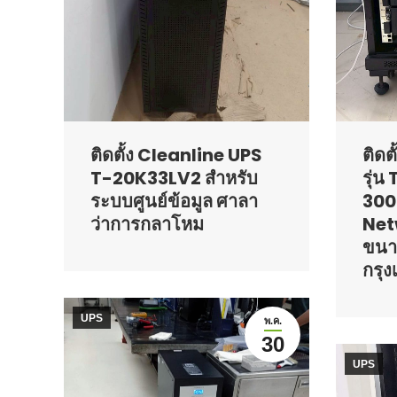
ติดตั้ง Cleanline UPS
ติดต
T-20K33LV2 สำหรับ
รุ่น
ระบบศูนย์ข้อมูล ศาลา
300
ว่าการกลาโหม
Net
ขนา
กรุ
UPS
พ.ค.
30
UPS