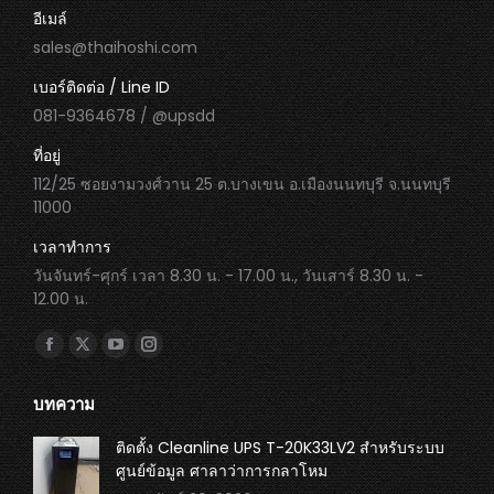
อีเมล์
sales@thaihoshi.com
เบอร์ติดต่อ / Line ID
081-9364678 / @upsdd
ที่อยู่
112/25 ซอยงามวงศ์วาน 25 ต.บางเขน อ.เมืองนนทบุรี จ.นนทบุรี
11000
เวลาทำการ
วันจันทร์-ศุกร์ เวลา 8.30 น. - 17.00 น., วันเสาร์ 8.30 น. -
12.00 น.
Find us on:
Facebook
X
YouTube
Instagram
page
page
page
page
บทความ
opens
opens
opens
opens
in
in
in
in
ติดตั้ง Cleanline UPS T-20K33LV2 สำหรับระบบ
ศูนย์ข้อมูล ศาลาว่าการกลาโหม
new
new
new
new