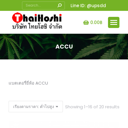
Search:
Line ID: @upsdd
0.00
฿
ACCU
You are here:
แบตเตอรี่ยี่ห้อ ACCU
Sor
Showing 1–16 of 20 results
by
pric
low