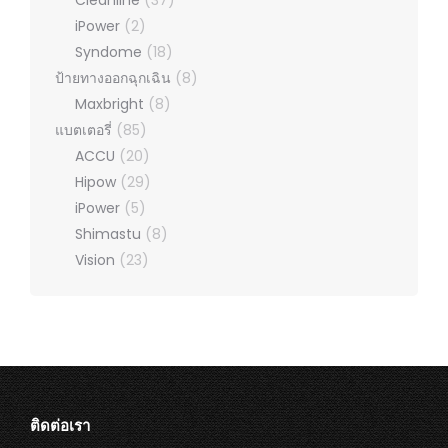
iPower
(2)
Syndome
(18)
ป้ายทางออกฉุกเฉิน
(8)
Maxbright
(8)
แบตเตอรี่
(85)
ACCU
(20)
Hipow
(29)
iPower
(5)
Shimastu
(8)
Vision
(23)
ติดต่อเรา