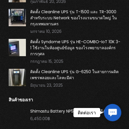
กุมภาพันธ์ 20, 2026
window
window
window
window
ติดตั้ง Cleanline UPS รุ่น T-1500 และ TR-3000
สำหรับระบบ Network ของโรงแรมขนาดใหญ่ ใน
กรุงเทพมหานคร
มกราคม 10, 2026
ติดตั้ง Syndome UPS รุ่น HE-COMBO-IoT 10K 3-
1 ใช้งานในห้องศูนย์ข้อมูล ของโรงพยาบาลองค์กร
การกุศล
กรกฎาคม 15, 2025
ติดตั้ง Cleanline UPS รุ่น G-6250 ในสายการผลิต
เพชรพลอยและโลหะมีค่า
มิถุนายน 23, 2025
สินค้าของเรา
Shimastu Battery NP55-12 พิกัด 12V 55Ah
Contac
ติดต่อเรา
6,450.00
฿
Us