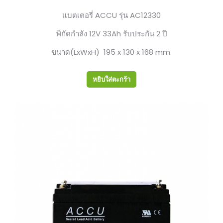
แบตเตอรี่ ACCU รุ่น AC12330
พิกัดกำลัง 12V 33Ah รับประกัน 2 ปี
ขนาด(LxWxH) 195 x 130 x 168 mm.
หยิบใส่ตะกร้า