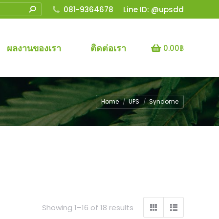
081-9364678
Line ID: @upsdd
ผลงานของเรา
ติดต่อเรา
0.00
฿
You are here:
Home
UPS
Syndome
Sorted
Showing 1–16 of 18 results