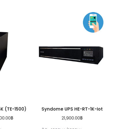
by
price:
low
to
high
K (TE-1500)
Syndome UPS HE-RT-1K-Iot
inal
Current
00.00
฿
21,900.00
฿
e
price