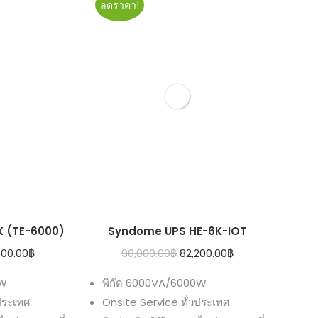
ลดราคา!
K (TE-6000)
Syndome UPS HE-6K-IOT
inal
Current
Original
Current
500.00
฿
90,000.00
฿
82,200.00
฿
e
price
price
price
0W
พิกัด 6000VA/6000W
:
is:
was:
is:
ประเทศ
Onsite Service ทั่วประเทศ
00.00฿.
65,500.00฿.
90,000.00฿.
82,200.00฿.