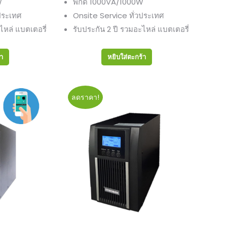
W
พิกัด 1000VA/1000W
:
is:
ประเทศ
Onsite Service ทั่วประเทศ
00.00฿.
14,500.00฿.
ไหล่ แบตเตอรี่
รับประกัน 2 ปี รวมอะไหล่ แบตเตอรี่
้า
หยิบใส่ตะกร้า
ลดราคา!