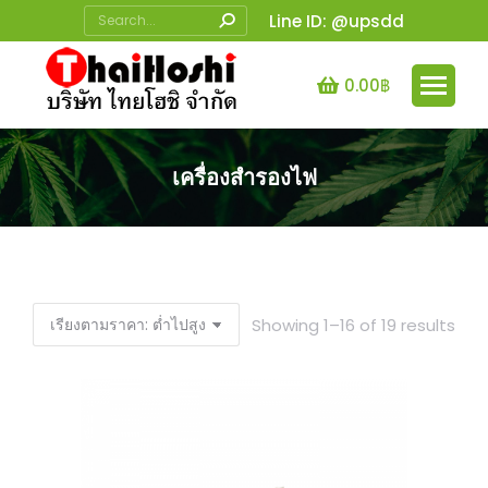
Search:
Line ID: @upsdd
0.00
฿
เครื่องสำรองไฟ
You are here:
Sor
Showing 1–16 of 19 results
by
pric
low
to
high