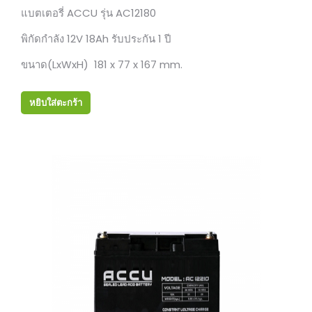
แบตเตอรี่ ACCU รุ่น AC12180
พิกัดกำลัง 12V 18Ah รับประกัน 1 ปี
ขนาด(LxWxH) 181 x 77 x 167 mm.
หยิบใส่ตะกร้า