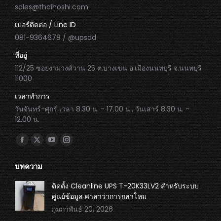
sales@thaihoshi.com
เบอร์ติดต่อ / Line ID
081-9364678 / @upsdd
ที่อยู่
112/25 ซอยงามวงศ์วาน 25 ต.บางเขน อ.เมืองนนทบุรี จ.นนทบุรี
11000
เวลาทำการ
วันจันทร์-ศุกร์ เวลา 8.30 น. - 17.00 น., วันเสาร์ 8.30 น. -
12.00 น.
Find us on:
Facebook
X
YouTube
Instagram
page
page
page
page
บทความ
opens
opens
opens
opens
in
in
in
in
ติดตั้ง Cleanline UPS T-20K33LV2 สำหรับระบบ
ศูนย์ข้อมูล ศาลาว่าการกลาโหม
new
new
new
new
กุมภาพันธ์ 20, 2026
window
window
window
window