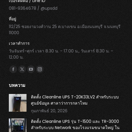
เบอร์ติดต่อ / Line ID
081-9364678 / @upsdd
ที่อยู่
112/25 ซอยงามวงศ์วาน 25 ต.บางเขน อ.เมืองนนทบุรี จ.นนทบุรี
11000
เวลาทำการ
วันจันทร์-ศุกร์ เวลา 8.30 น. - 17.00 น., วันเสาร์ 8.30 น. -
12.00 น.
Find us on:
Facebook
X
YouTube
Instagram
page
page
page
page
บทความ
opens
opens
opens
opens
in
in
in
in
ติดตั้ง Cleanline UPS T-20K33LV2 สำหรับระบบ
ศูนย์ข้อมูล ศาลาว่าการกลาโหม
new
new
new
new
กุมภาพันธ์ 20, 2026
window
window
window
window
ติดตั้ง Cleanline UPS รุ่น T-1500 และ TR-3000
สำหรับระบบ Network ของโรงแรมขนาดใหญ่ ใน