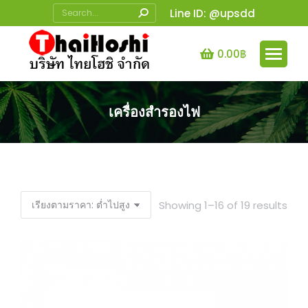
Search:
Line ID: @upsdd
0.00
฿
เครื่องสำรองไฟ
You are here:
Sor
Showing 1–16 of 19 results
by
pric
low
to
high