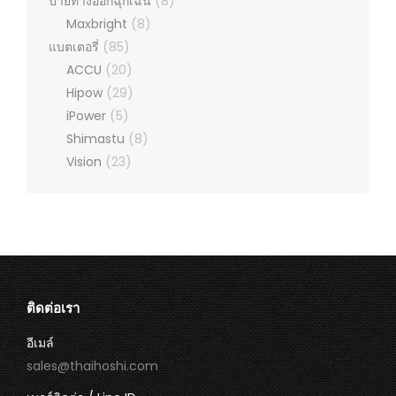
ป้ายทางออกฉุกเฉิน
(8)
Maxbright
(8)
แบตเตอรี่
(85)
ACCU
(20)
Hipow
(29)
iPower
(5)
Shimastu
(8)
Vision
(23)
ติดต่อเรา
อีเมล์
sales@thaihoshi.com