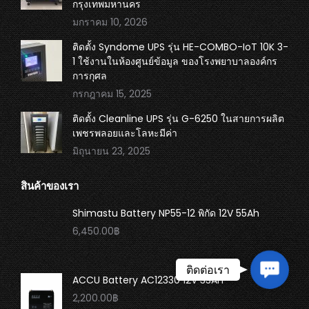
กรุงเทพมหานคร
มกราคม 10, 2026
ติดตั้ง Syndome UPS รุ่น HE-COMBO-IoT 10K 3-
1 ใช้งานในห้องศูนย์ข้อมูล ของโรงพยาบาลองค์กร
การกุศล
กรกฎาคม 15, 2025
ติดตั้ง Cleanline UPS รุ่น G-6250 ในสายการผลิต
เพชรพลอยและโลหะมีค่า
มิถุนายน 23, 2025
สินค้าของเรา
Shimastu Battery NP55-12 พิกัด 12V 55Ah
6,450.00
฿
Contact
ติดต่อเรา
ACCU Battery AC12330 12V 33Ah
Us
2,200.00
฿