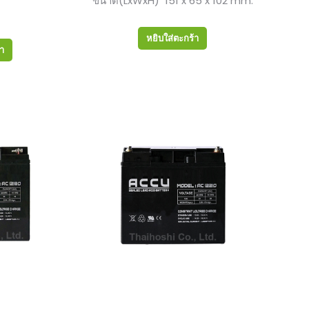
ขนาด(LxWxH) 151 x 65 x 102 mm.
หยิบใส่ตะกร้า
้า