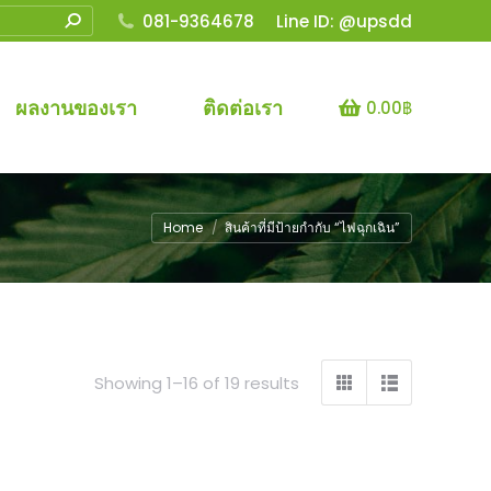
081-9364678
Line ID: @upsdd
ผลงานของเรา
ติดต่อเรา
0.00
฿
You are here:
Home
สินค้าที่มีป้ายกำกับ “ไฟฉุกเฉิน”
Sorted
Showing 1–16 of 19 results
by
price:
low