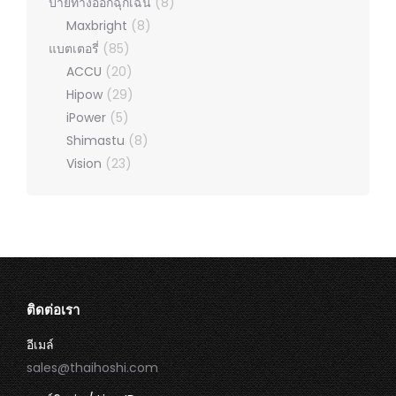
ป้ายทางออกฉุกเฉิน
(8)
Maxbright
(8)
แบตเตอรี่
(85)
ACCU
(20)
Hipow
(29)
iPower
(5)
Shimastu
(8)
Vision
(23)
ติดต่อเรา
อีเมล์
sales@thaihoshi.com