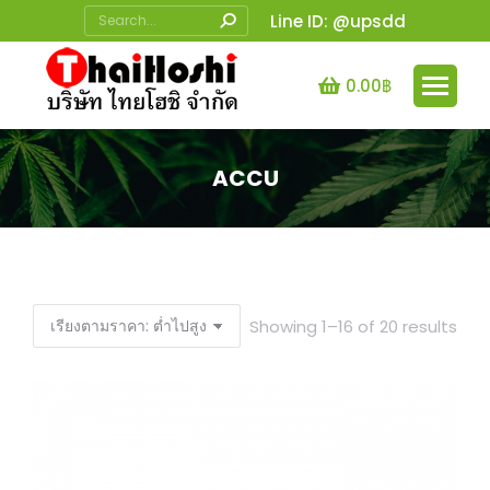
Search:
Line ID: @upsdd
0.00
฿
ACCU
You are here:
Sor
Showing 1–16 of 20 results
by
pric
low
to
high