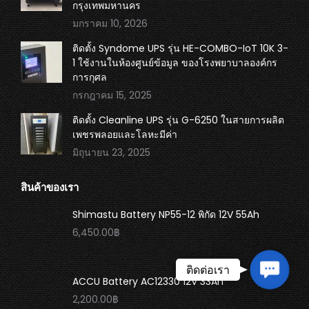
กรุงเทพมหานคร
มกราคม 10, 2026
ติดตั้ง Syndome UPS รุ่น HE-COMBO-IoT 10K 3-
1 ใช้งานในห้องศูนย์ข้อมูล ของโรงพยาบาลองค์กร
การกุศล
กรกฎาคม 15, 2025
ติดตั้ง Cleanline UPS รุ่น G-6250 ในสายการผลิต
เพชรพลอยและโลหะมีค่า
มิถุนายน 23, 2025
สินค้าของเรา
Shimastu Battery NP55-12 พิกัด 12V 55Ah
6,450.00
฿
Contact
ติดต่อเรา
ACCU Battery AC12330 12V 33Ah
Us
2,200.00
฿