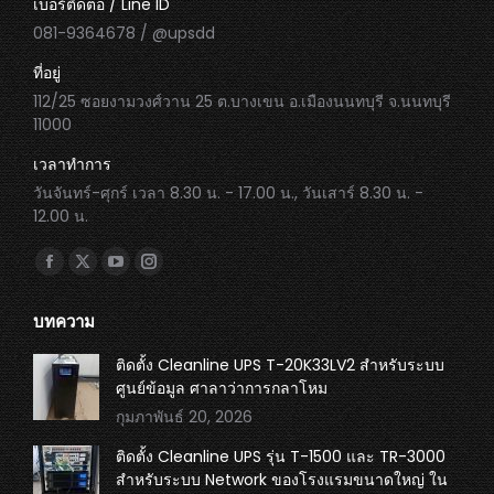
เบอร์ติดต่อ / Line ID
081-9364678 / @upsdd
ที่อยู่
112/25 ซอยงามวงศ์วาน 25 ต.บางเขน อ.เมืองนนทบุรี จ.นนทบุรี
11000
เวลาทำการ
วันจันทร์-ศุกร์ เวลา 8.30 น. - 17.00 น., วันเสาร์ 8.30 น. -
12.00 น.
Find us on:
Facebook
X
YouTube
Instagram
page
page
page
page
บทความ
opens
opens
opens
opens
in
in
in
in
ติดตั้ง Cleanline UPS T-20K33LV2 สำหรับระบบ
ศูนย์ข้อมูล ศาลาว่าการกลาโหม
new
new
new
new
กุมภาพันธ์ 20, 2026
window
window
window
window
ติดตั้ง Cleanline UPS รุ่น T-1500 และ TR-3000
สำหรับระบบ Network ของโรงแรมขนาดใหญ่ ใน