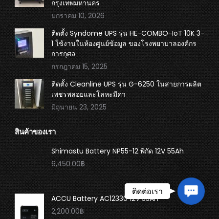
กรุงเทพมหานคร
มกราคม 10, 2026
ติดตั้ง Syndome UPS รุ่น HE-COMBO-IoT 10K 3-
1 ใช้งานในห้องศูนย์ข้อมูล ของโรงพยาบาลองค์กร
การกุศล
กรกฎาคม 15, 2025
ติดตั้ง Cleanline UPS รุ่น G-6250 ในสายการผลิต
เพชรพลอยและโลหะมีค่า
มิถุนายน 23, 2025
สินค้าของเรา
Shimastu Battery NP55-12 พิกัด 12V 55Ah
6,450.00
฿
Contac
ติดต่อเรา
ACCU Battery AC12330 12V 33Ah
Us
2,200.00
฿