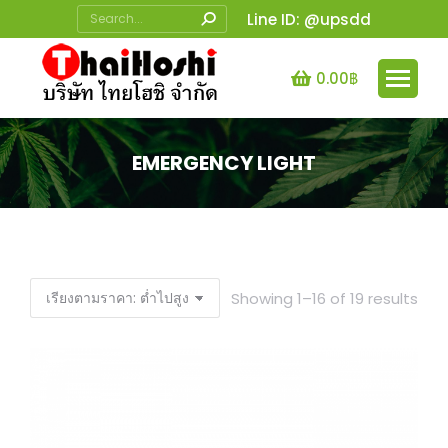
Search:
Line ID: @upsdd
0.00
฿
EMERGENCY LIGHT
You are here:
Sor
Showing 1–16 of 19 results
by
pric
low
to
high