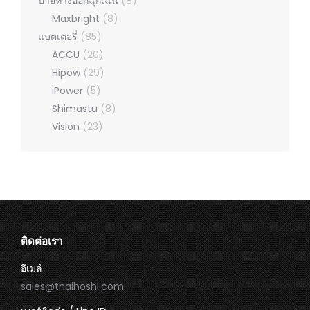
ป้ายทางออกฉุกเฉิน
(8)
Maxbright
(8)
แบตเตอรี่
(85)
ACCU
(20)
Hipow
(29)
iPower
(5)
Shimastu
(8)
Vision
(23)
ติดต่อเรา
อีเมล์
sales@thaihoshi.com