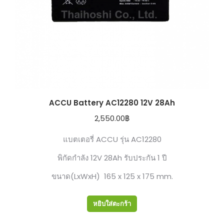
ACCU Battery AC12280 12V 28Ah
2,550.00
฿
แบตเตอรี่ ACCU รุ่น AC12280
พิกัดกำลัง 12V 28Ah รับประกัน 1 ปี
ขนาด(LxWxH) 165 x 125 x 175 mm.
หยิบใส่ตะกร้า