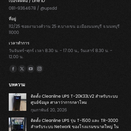
เบอร์ติดต่อ / Line ID
081-9364678 / @upsdd
ที่อยู่
112/25 ซอยงามวงศ์วาน 25 ต.บางเขน อ.เมืองนนทบุรี จ.นนทบุรี
11000
เวลาทำการ
วันจันทร์-ศุกร์ เวลา 8.30 น. - 17.00 น., วันเสาร์ 8.30 น. -
12.00 น.
Find us on:
Facebook
X
YouTube
Instagram
page
page
page
page
บทความ
opens
opens
opens
opens
in
in
in
in
ติดตั้ง Cleanline UPS T-20K33LV2 สำหรับระบบ
ศูนย์ข้อมูล ศาลาว่าการกลาโหม
new
new
new
new
กุมภาพันธ์ 20, 2026
window
window
window
window
ติดตั้ง Cleanline UPS รุ่น T-1500 และ TR-3000
สำหรับระบบ Network ของโรงแรมขนาดใหญ่ ใน